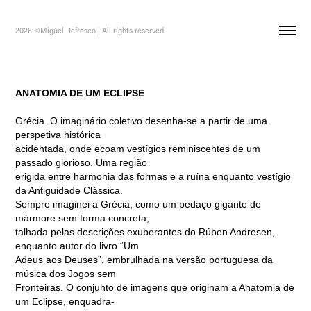
2026 ©Miguel Refresco | All rights reserved
ANATOMIA DE UM ECLIPSE
Grécia. O imaginário coletivo desenha-se a partir de uma
perspetiva histórica
acidentada, onde ecoam vestígios reminiscentes de um
passado glorioso. Uma região
erigida entre harmonia das formas e a ruína enquanto vestígio
da Antiguidade Clássica.
Sempre imaginei a Grécia, como um pedaço gigante de
mármore sem forma concreta,
talhada pelas descrições exuberantes do Rúben Andresen,
enquanto autor do livro “Um
Adeus aos Deuses”, embrulhada na versão portuguesa da
música dos Jogos sem
Fronteiras. O conjunto de imagens que originam a Anatomia de
um Eclipse, enquadra-